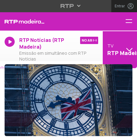
Entrar
RTP Notícias (RTP
NO AR
TV
Madeira)
RTP Madei
Emissão em simultâneo com RTP
Notícias