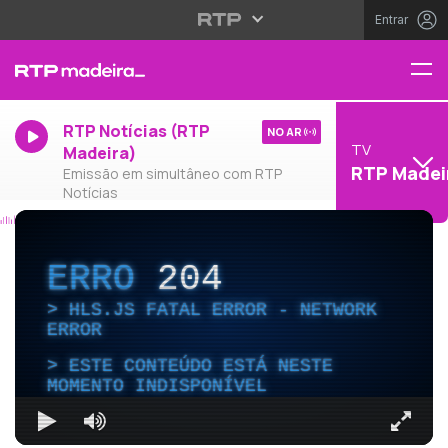
Entrar
RTP Notícias (RTP
NO AR
TV
Madeira)
RTP Madei
Emissão em simultâneo com RTP
Notícias
ERRO
204
HLS.JS FATAL ERROR - NETWORK
ERROR
ESTE CONTEÚDO ESTÁ NESTE
MOMENTO INDISPONÍVEL