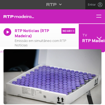
Entrar
RTP Notícias (RTP
NO AR
TV
Madeira)
RTP Madei
Emissão em simultâneo com RTP
Notícias