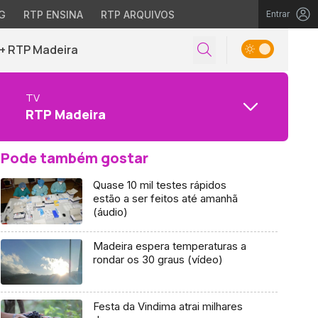
G
RTP ENSINA
RTP ARQUIVOS
Entrar
+ RTP Madeira
TV
RTP Madeira
Pode também gostar
Quase 10 mil testes rápidos
estão a ser feitos até amanhã
(áudio)
Madeira espera temperaturas a
rondar os 30 graus (vídeo)
Festa da Vindima atrai milhares