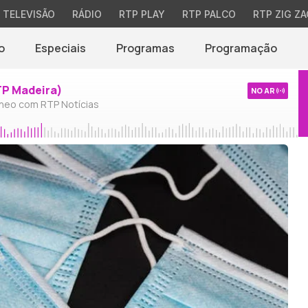
TELEVISÃO
RÁDIO
RTP PLAY
RTP PALCO
RTP ZIG ZA
o
Especiais
Programas
Programação
TP Madeira)
NO AR
neo com RTP Notícias