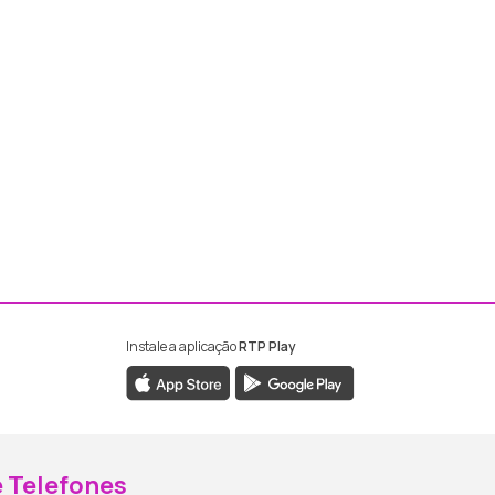
Instale a aplicação
RTP Play
ebook da RTP Madeira
nstagram da RTP Madeira
 Telefones