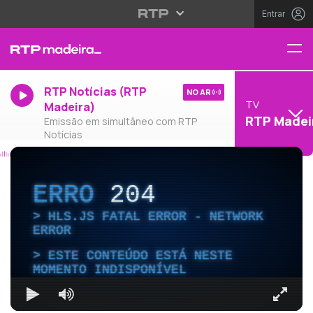
Entrar
RTP Notícias (RTP
NO AR
TV
Madeira)
RTP Madei
Emissão em simultâneo com RTP
Notícias
ERRO
204
HLS.JS FATAL ERROR - NETWORK
ERROR
ESTE CONTEÚDO ESTÁ NESTE
MOMENTO INDISPONÍVEL