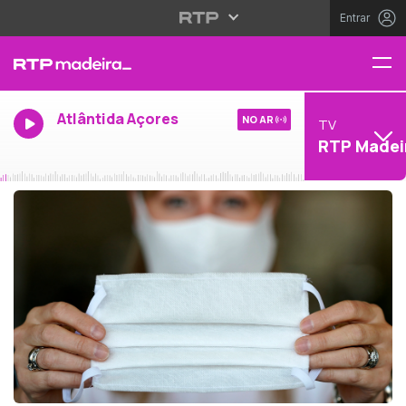
Entrar
Atlântida Açores
NO AR
TV
RTP Madei