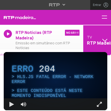
Entrar
RTP Notícias (RTP
NO AR
TV
Madeira)
RTP Madei
Emissão em simultâneo com RTP
Notícias
ERRO
204
HLS.JS FATAL ERROR - NETWORK
ERROR
ESTE CONTEÚDO ESTÁ NESTE
MOMENTO INDISPONÍVEL