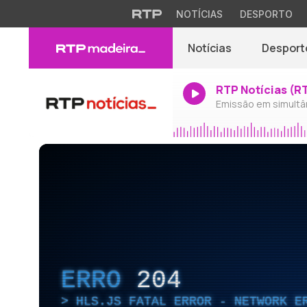
NOTÍCIAS
DESPORTO
Notícias
Desport
RTP Notícias (R
Emissão em simultâ
ERRO
204
HLS.JS FATAL ERROR - NETWORK E