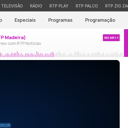
TELEVISÃO
RÁDIO
RTP PLAY
RTP PALCO
RTP ZIG ZA
o
Especiais
Programas
Programação
TP Madeira)
NO AR
neo com RTP Notícias
RROR