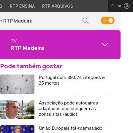
G
RTP ENSINA
RTP ARQUIVOS
Entrar
+ RTP Madeira
TV
RTP Madeira
Pode também gostar
Portugal com 39.074 infeções e
25 mortes
Associação pede autocarros
adaptados que cheguem às
zonas altas (áudio)
União Europeia foi «demasiado