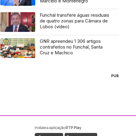
Marcelo e Montenegro
Funchal transfere águas residuais
de quatro zonas para Câmara de
Lobos (vídeo)
GNR apreendeu 1 306 artigos
contrafeitos no Funchal, Santa
Cruz e Machico
PUB
Instale a aplicação
RTP Play
ebook da RTP Madeira
nstagram da RTP Madeira