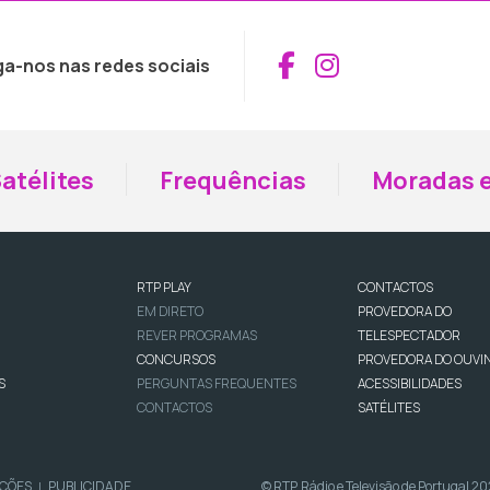
Aceder ao Fac
Aceder ao I
ga-nos nas redes sociais
atélites
Frequências
Moradas e
RTP PLAY
CONTACTOS
EM DIRETO
PROVEDORA DO
REVER PROGRAMAS
TELESPECTADOR
CONCURSOS
PROVEDORA DO OUVI
S
PERGUNTAS FREQUENTES
ACESSIBILIDADES
CONTACTOS
SATÉLITES
IÇÕES
PUBLICIDADE
© RTP, Rádio e Televisão de Portugal 2
|