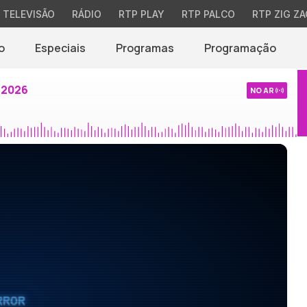
TELEVISÃO
RÁDIO
RTP PLAY
RTP PALCO
RTP ZIG ZA
o
Especiais
Programas
Programação
 2026
NO AR
RROR