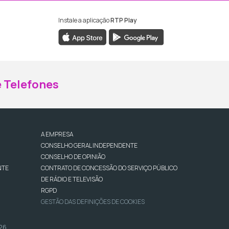
Instale a aplicação
RTP Play
ebook da RTP Madeira
nstagram da RTP Madeira
 Telefones
A EMPRESA
CONSELHO GERAL INDEPENDENTE
CONSELHO DE OPINIÃO
NTE
CONTRATO DE CONCESSÃO DO SERVIÇO PÚBLICO
DE RÁDIO E TELEVISÃO
RGPD
GESTÃO DAS DEFINIÇÕES DE COOKIES
026