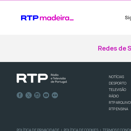
Si
Redes de S
NOTÍCIAS
DESPORTO
TELEVISÃO
RÁDIO
RTP ARQUIVO
RTP ENSINA
POLÍTICA DE PRIVACIDADE
POLÍTICA DE COOKIES
TERMOS E COND
|
|