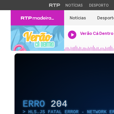
NOTÍCIAS
DESPORTO
Notícias
Desport
Verão Cá Dentro
ERRO
204
HLS.JS FATAL ERROR - NETWORK E