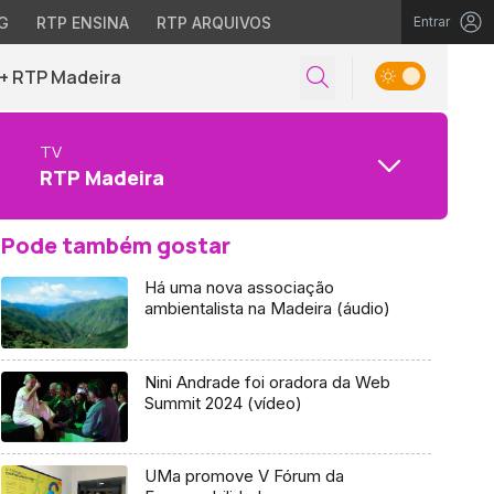
G
RTP ENSINA
RTP ARQUIVOS
Entrar
+ RTP Madeira
TV
RTP Madeira
Pode também gostar
Há uma nova associação
ambientalista na Madeira (áudio)
Nini Andrade foi oradora da Web
Summit 2024 (vídeo)
UMa promove V Fórum da