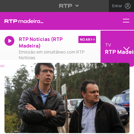
Entrar
RTP Notícias (RTP
NO AR
TV
Madeira)
RTP Madei
Emissão em simultâneo com RTP
Notícias