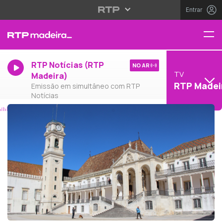
Entrar
RTP Notícias (RTP
NO AR
TV
Madeira)
RTP Madei
Emissão em simultâneo com RTP
Notícias