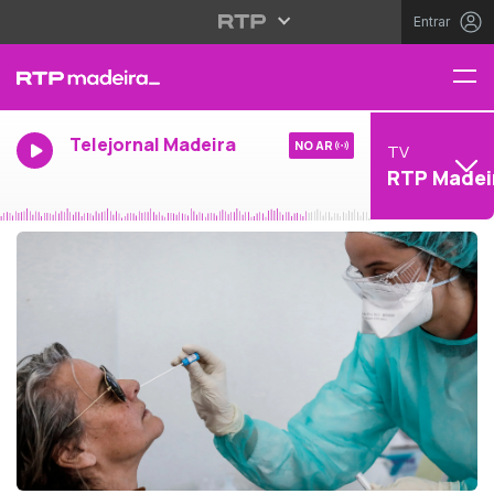
Entrar
Telejornal Madeira
NO AR
TV
RTP Madei