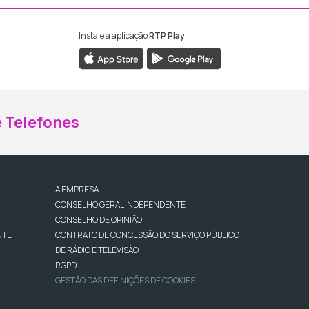
Instale a aplicação
RTP Play
ebook da RTP Madeira
nstagram da RTP Madeira
 Telefones
A EMPRESA
CONSELHO GERAL INDEPENDENTE
CONSELHO DE OPINIÃO
NTE
CONTRATO DE CONCESSÃO DO SERVIÇO PÚBLICO
DE RÁDIO E TELEVISÃO
RGPD
GESTÃO DAS DEFINIÇÕES DE COOKIES