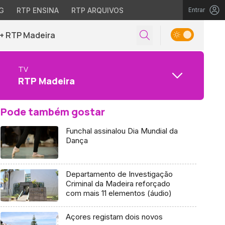
G
RTP ENSINA
RTP ARQUIVOS
Entrar
+ RTP Madeira
TV
RTP Madeira
Pode também gostar
Funchal assinalou Dia Mundial da
Dança
Departamento de Investigação
Criminal da Madeira reforçado
com mais 11 elementos (áudio)
Açores registam dois novos