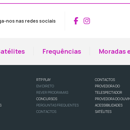
Aceder ao Fac
Aceder ao I
ga-nos nas redes sociais
atélites
Frequências
Moradas e
RTP PLAY
CONTACTOS
EM DIRETO
PROVEDORA DO
REVER PROGRAMAS
TELESPECTADOR
CONCURSOS
PROVEDORA DO OUVI
S
PERGUNTAS FREQUENTES
ACESSIBILIDADES
CONTACTOS
SATÉLITES