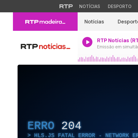
NOTÍCIAS
DESPORTO
Notícias
Desport
RTP Notícias (R
Emissão em simultâ
ERRO
204
HLS.JS FATAL ERROR - NETWORK E