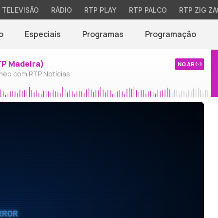
TELEVISÃO
RÁDIO
RTP PLAY
RTP PALCO
RTP ZIG ZA
o
Especiais
Programas
Programação
TP Madeira)
NO AR
neo com RTP Notícias
RROR