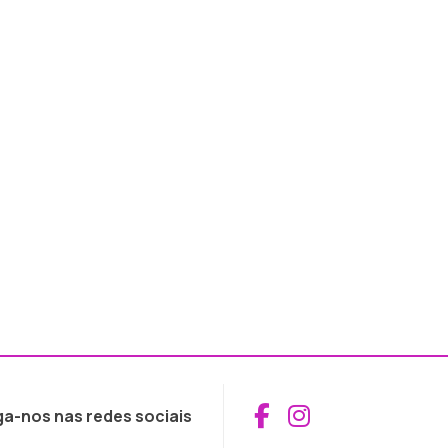
Aceder ao Fac
Aceder ao I
ga-nos nas redes sociais