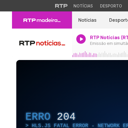
NOTÍCIAS
DESPORTO
Notícias
Desport
RTP Notícias (R
Emissão em simultâ
ERRO
204
HLS.JS FATAL ERROR - NETWORK E