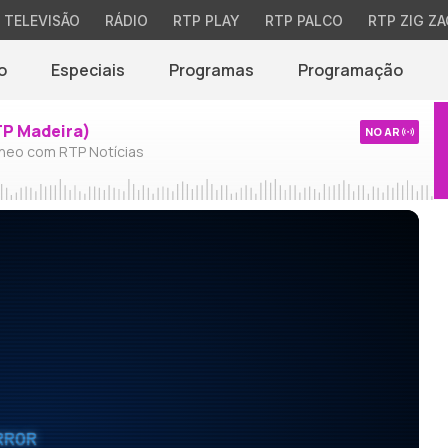
TELEVISÃO
RÁDIO
RTP PLAY
RTP PALCO
RTP ZIG ZA
o
Especiais
Programas
Programação
TP Madeira)
NO AR
neo com RTP Notícias
RROR