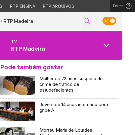
G
RTP ENSINA
RTP ARQUIVOS
Entrar
+ RTP Madeira
TV
RTP Madeira
Pode também gostar
Mulher de 22 anos suspeita de
crime de tráfico de
estupefacientes
Jovem de 14 anos internado com
gripe A
Morreu Maria de Lourdes