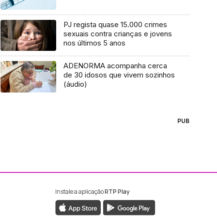
PJ regista quase 15.000 crimes
sexuais contra crianças e jovens
nos últimos 5 anos
ADENORMA acompanha cerca
de 30 idosos que vivem sozinhos
(áudio)
PUB
Instale a aplicação
RTP Play
ebook da RTP Madeira
nstagram da RTP Madeira