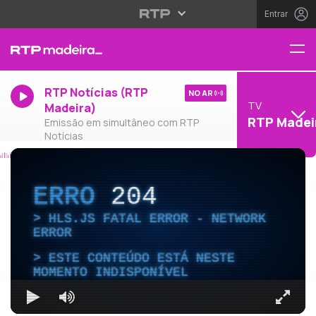
Entrar
RTP Notícias (RTP
NO AR
TV
Madeira)
RTP Madei
Emissão em simultâneo com RTP
Notícias
ERRO
204
HLS.JS FATAL ERROR - NETWORK
ERROR
ESTE CONTEÚDO ESTÁ NESTE
MOMENTO INDISPONÍVEL