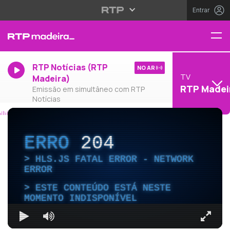
Entrar
RTP Notícias (RTP
NO AR
TV
Madeira)
RTP Madei
Emissão em simultâneo com RTP
Notícias
ERRO
204
HLS.JS FATAL ERROR - NETWORK
ERROR
ESTE CONTEÚDO ESTÁ NESTE
MOMENTO INDISPONÍVEL