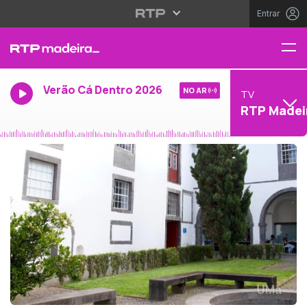
Entrar
Verão Cá Dentro 2026
NO AR
TV
RTP Madei