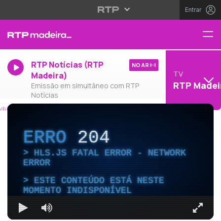
Entrar
RTP Notícias (RTP
NO AR
TV
Madeira)
RTP Madei
Emissão em simultâneo com RTP
Notícias
ERRO
204
HLS.JS FATAL ERROR - NETWORK
ERROR
ESTE CONTEÚDO ESTÁ NESTE
MOMENTO INDISPONÍVEL