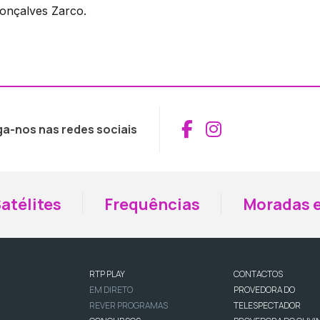
Gonçalves Zarco.
Aceder ao Fac
Aceder ao I
ga-nos nas redes sociais
atélites
Frequências
Moradas e
RTP PLAY
CONTACTOS
EM DIRETO
PROVEDORA DO
REVER PROGRAMAS
TELESPECTADOR