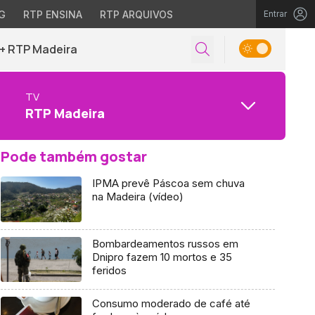
G
RTP ENSINA
RTP ARQUIVOS
Entrar
+ RTP Madeira
TV
RTP Madeira
Pode também gostar
IPMA prevê Páscoa sem chuva
na Madeira (vídeo)
Bombardeamentos russos em
Dnipro fazem 10 mortos e 35
feridos
Consumo moderado de café até