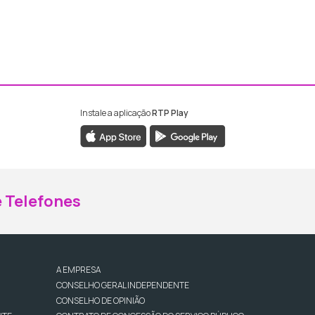
Instale a aplicação
RTP Play
ebook da RTP Madeira
nstagram da RTP Madeira
 Telefones
A EMPRESA
CONSELHO GERAL INDEPENDENTE
CONSELHO DE OPINIÃO