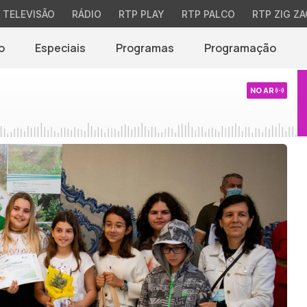
TELEVISÃO
RÁDIO
RTP PLAY
RTP PALCO
RTP ZIG ZA
o
Especiais
Programas
Programação
NO AR