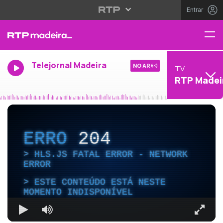
Entrar
Telejornal Madeira
NO AR
TV
RTP Madei
ERRO
204
HLS.JS FATAL ERROR - NETWORK
ERROR
ESTE CONTEÚDO ESTÁ NESTE
MOMENTO INDISPONÍVEL