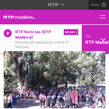
Entrar
RTP Notícias (RTP
NO AR
TV
Madeira)
RTP Madei
Emissão em simultâneo com RTP
Notícias