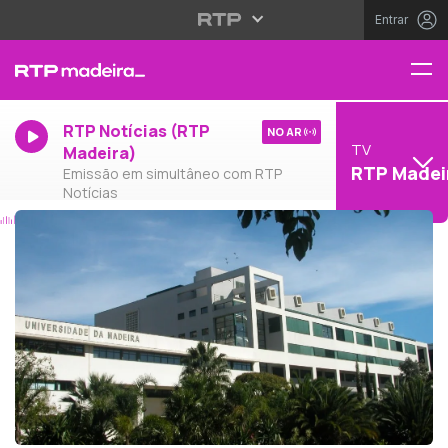
Entrar
RTP Notícias (RTP
NO AR
TV
Madeira)
RTP Madei
Emissão em simultâneo com RTP
Notícias