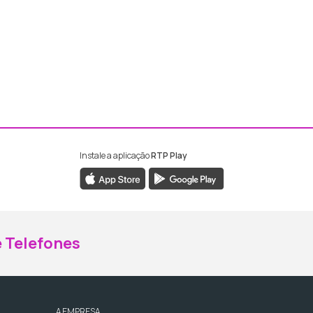
Instale a aplicação
RTP Play
ebook da RTP Madeira
nstagram da RTP Madeira
 Telefones
A EMPRESA