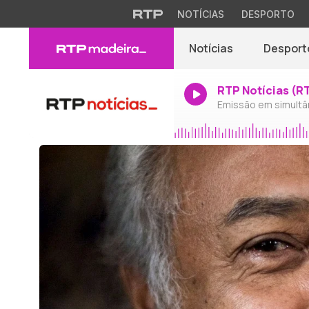
NOTÍCIAS
DESPORTO
Notícias
Desport
RTP Notícias (R
Emissão em simultâ