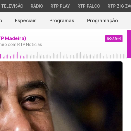
TELEVISÃO
RÁDIO
RTP PLAY
RTP PALCO
RTP ZIG ZA
o
Especiais
Programas
Programação
TP Madeira)
NO AR
neo com RTP Notícias