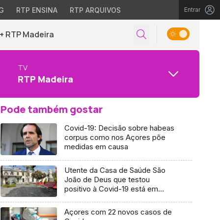
G
RTP ENSINA
RTP ARQUIVOS
Entrar
+ RTP Madeira
TV
RTP Madeira
Pode também gostar
Covid-19: Decisão sobre habeas
corpus como nos Açores põe
medidas em causa
Utente da Casa de Saúde São
João de Deus que testou
positivo à Covid-19 está em
isolamento (vídeo)
Açores com 22 novos casos de