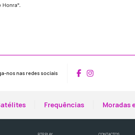
e Honra".
Aceder ao Fac
Aceder ao I
ga-nos nas redes sociais
atélites
Frequências
Moradas e
RTP PLAY
CONTACTOS