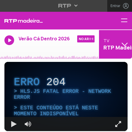
Entrar
Verão Cá Dentro 2026
NO AR
TV
RTP Madei
ERRO
204
HLS.JS FATAL ERROR - NETWORK
ERROR
ESTE CONTEÚDO ESTÁ NESTE
MOMENTO INDISPONÍVEL