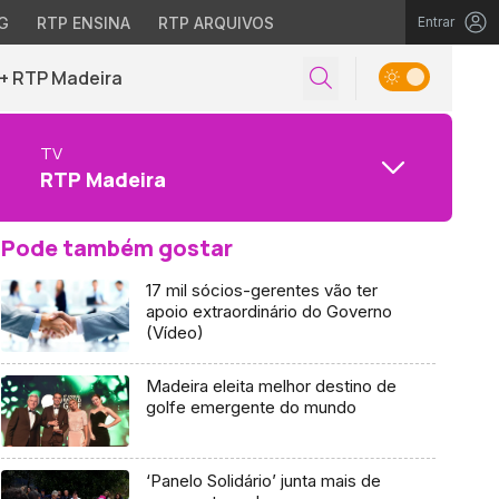
G
RTP ENSINA
RTP ARQUIVOS
Entrar
+ RTP Madeira
TV
RTP Madeira
Pode também gostar
17 mil sócios-gerentes vão ter
apoio extraordinário do Governo
(Vídeo)
Madeira eleita melhor destino de
golfe emergente do mundo
‘Panelo Solidário’ junta mais de