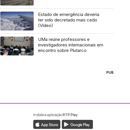
Estado de emergência deveria
ter sido decretado mais cedo
(Vídeo)
UMa reúne professores e
investigadores internacionais em
encontro sobre Plutarco
PUB
Instale a aplicação
RTP Play
ebook da RTP Madeira
nstagram da RTP Madeira