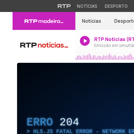
NOTÍCIAS
DESPORTO
Notícias
Desport
RTP Notícias (R
Emissão em simultâ
ERRO
204
HLS.JS FATAL ERROR - NETWORK E