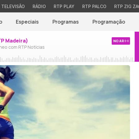
TELEVISÃO
RÁDIO
RTP PLAY
RTP PALCO
RTP ZIG ZA
o
Especiais
Programas
Programação
TP Madeira)
NO AR
neo com RTP Notícias