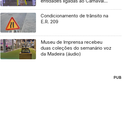
entidades ligadas ao Carnaval
(Vídeo)
Condicionamento de trânsito na
E.R. 209
Museu de Imprensa recebeu
duas coleções do semanário voz
da Madeira (áudio)
PUB