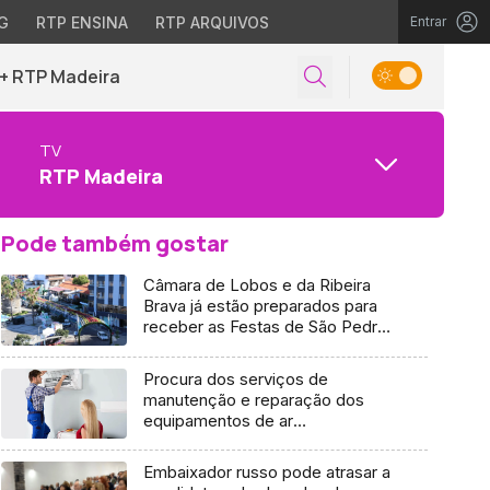
G
RTP ENSINA
RTP ARQUIVOS
Entrar
+ RTP Madeira
TV
RTP Madeira
Pode também gostar
Câmara de Lobos e da Ribeira
Brava já estão preparados para
receber as Festas de São Pedro
(áudio)
Procura dos serviços de
manutenção e reparação dos
equipamentos de ar
condicionado aumentou nestes
últimos dias (áudio)
Embaixador russo pode atrasar a