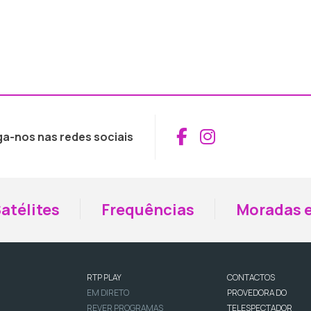
Aceder ao Fac
Aceder ao I
ga-nos nas redes sociais
atélites
Frequências
Moradas e
RTP PLAY
CONTACTOS
EM DIRETO
PROVEDORA DO
REVER PROGRAMAS
TELESPECTADOR