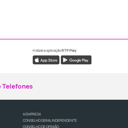
Instale a aplicação
RTP Play
ebook da RTP Madeira
nstagram da RTP Madeira
 Telefones
A EMPRESA
CONSELHO GERAL INDEPENDENTE
CONSELHO DE OPINIÃO