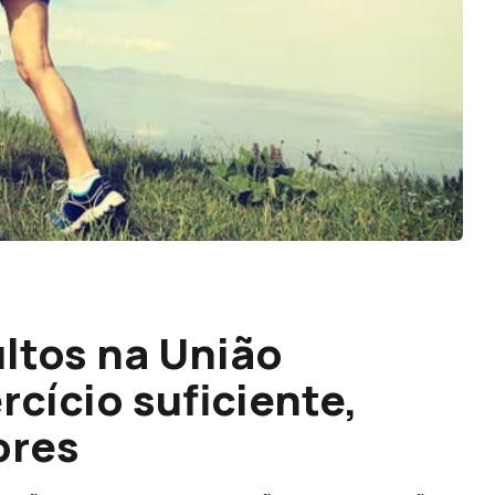
ltos na União
rcício suficiente,
ores