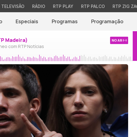
TELEVISÃO
RÁDIO
RTP PLAY
RTP PALCO
RTP ZIG ZA
o
Especiais
Programas
Programação
TP Madeira)
NO AR
neo com RTP Notícias