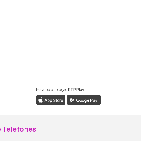
Instale a aplicação
RTP Play
ebook da RTP Madeira
nstagram da RTP Madeira
 Telefones