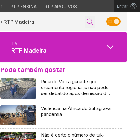
G
RTP ENSINA
RTP ARQUIVOS
Entrar
+ RTP Madeira
TV
RTP Madeira
Pode também gostar
Ricardo Vieira garante que
orçamento regional já não pode
ser debatido após demissão de
Albuquerque (áudio)
Violência na África do Sul agrava
pandemia
Não é certo o número de tuk-