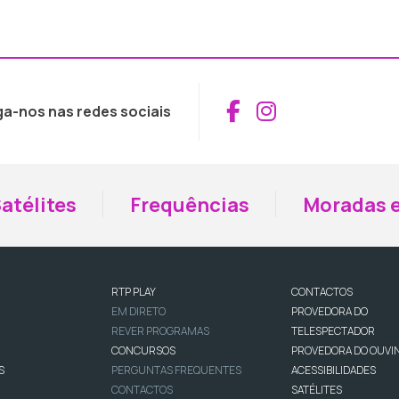
Aceder ao Fac
Aceder ao I
ga-nos nas redes sociais
atélites
Frequências
Moradas e
RTP PLAY
CONTACTOS
EM DIRETO
PROVEDORA DO
REVER PROGRAMAS
TELESPECTADOR
CONCURSOS
PROVEDORA DO OUVI
S
PERGUNTAS FREQUENTES
ACESSIBILIDADES
CONTACTOS
SATÉLITES