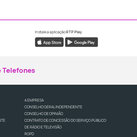
Instale a aplicação
RTP Play
ebook da RTP Madeira
nstagram da RTP Madeira
 Telefones
A EMPRESA
CONSELHO GERAL INDEPENDENTE
CONSELHO DE OPINIÃO
NTE
CONTRATO DE CONCESSÃO DO SERVIÇO PÚBLICO
DE RÁDIO E TELEVISÃO
RGPD