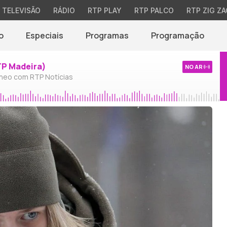
TELEVISÃO
RÁDIO
RTP PLAY
RTP PALCO
RTP ZIG ZA
o
Especiais
Programas
Programação
TP Madeira)
NO AR
neo com RTP Notícias