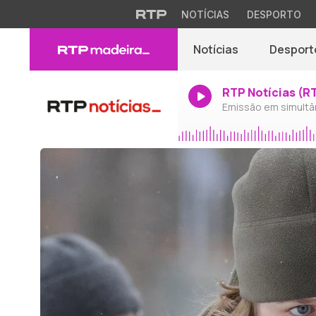
NOTÍCIAS
DESPORTO
Notícias
Desport
RTP Notícias (R
Emissão em simultâ