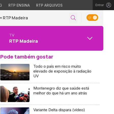
G
RTP ENSINA
RTP ARQUIVOS
Entrar
+ RTP Madeira
TV
RTP Madeira
Pode também gostar
Todo o país em risco muito
elevado de exposição à radiação
UV
Montenegro diz que saúde está
melhor do que há um ano atrás
Variante Delta dispara (vídeo)