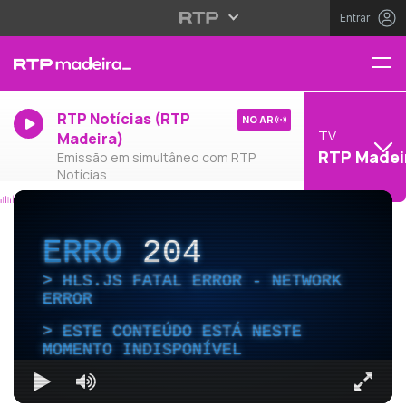
Entrar
RTP Notícias (RTP
NO AR
TV
Madeira)
RTP Madei
Emissão em simultâneo com RTP
Notícias
ERRO
204
HLS.JS FATAL ERROR - NETWORK
ERROR
ESTE CONTEÚDO ESTÁ NESTE
MOMENTO INDISPONÍVEL