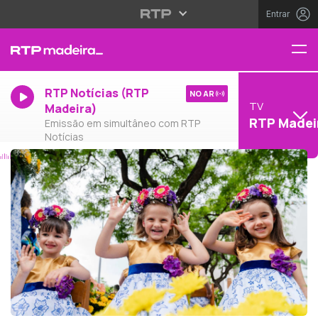
Entrar
RTP Notícias (RTP
NO AR
TV
Madeira)
RTP Madei
Emissão em simultâneo com RTP
Notícias