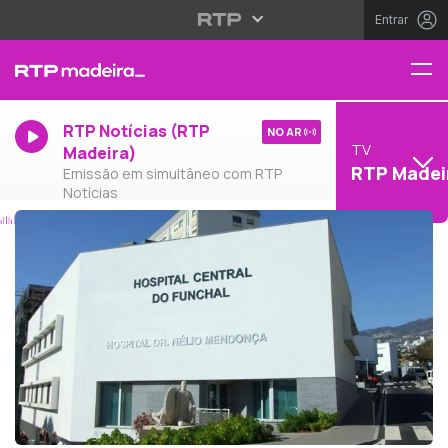
Entrar
RTP Notícias (RTP
NO AR
TV
Madeira)
RTP Madei
Emissão em simultâneo com RTP
Notícias