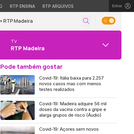
G
RTP ENSINA
RTP ARQUIVOS
Entrar
+ RTP Madeira
TV
RTP Madeira
Pode também gostar
Covid-19: Itália baixa para 2.257
novos casos mas com menos
testes realizados
Covid-19: Madeira adquire 56 mil
doses da vacina contra a gripe e
alarga grupos de risco (Áudio)
Covid-19: Açores sem novos