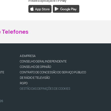
Instale a aplicação
RTP Play
ebook da RTP Madeira
nstagram da RTP Madeira
 Telefones
A EMPRESA
CONSELHO GERAL INDEPENDENTE
CONSELHO DE OPINIÃO
NTE
CONTRATO DE CONCESSÃO DO SERVIÇO PÚBLICO
DE RÁDIO E TELEVISÃO
RGPD
GESTÃO DAS DEFINIÇÕES DE COOKIES
026