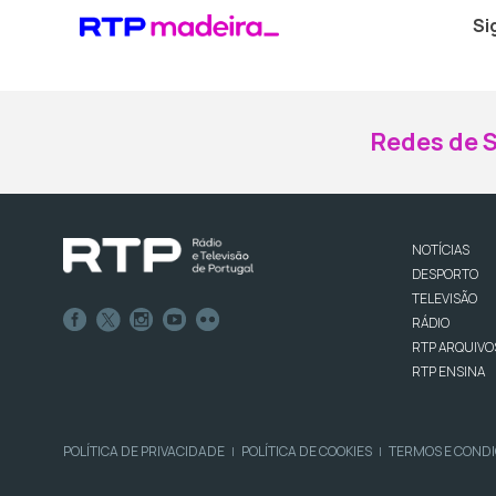
Si
Redes de S
NOTÍCIAS
DESPORTO
TELEVISÃO
RÁDIO
RTP ARQUIVO
RTP ENSINA
POLÍTICA DE PRIVACIDADE
POLÍTICA DE COOKIES
TERMOS E COND
|
|