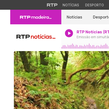
NOTÍCIAS
DESPORTO
Notícias
Desport
RTP Notícias (R
Emissão em simultâ