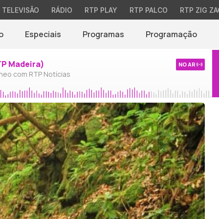
TELEVISÃO
RÁDIO
RTP PLAY
RTP PALCO
RTP ZIG ZA
o
Especiais
Programas
Programação
TP Madeira)
NO AR
neo com RTP Notícias