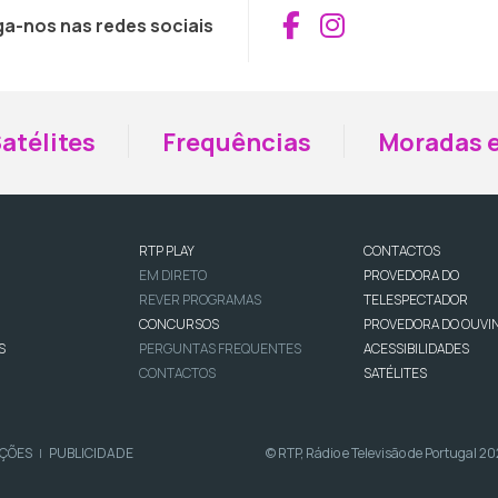
Aceder ao Fac
Aceder ao I
ga-nos nas redes sociais
atélites
Frequências
Moradas e
RTP PLAY
CONTACTOS
EM DIRETO
PROVEDORA DO
REVER PROGRAMAS
TELESPECTADOR
CONCURSOS
PROVEDORA DO OUVI
S
PERGUNTAS FREQUENTES
ACESSIBILIDADES
CONTACTOS
SATÉLITES
IÇÕES
PUBLICIDADE
© RTP, Rádio e Televisão de Portugal 2
|