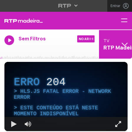
Entrar
Sem Filtros
NO AR
TV
RTP Madei
ERRO
204
HLS.JS FATAL ERROR - NETWORK
ERROR
ESTE CONTEÚDO ESTÁ NESTE
MOMENTO INDISPONÍVEL