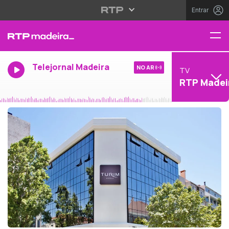
Entrar
Telejornal Madeira
NO AR
TV
RTP Madei