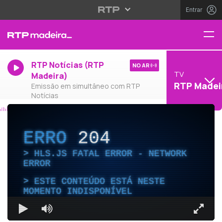
Entrar
RTP Notícias (RTP
NO AR
TV
Madeira)
RTP Madei
Emissão em simultâneo com RTP
Notícias
ERRO
204
HLS.JS FATAL ERROR - NETWORK
ERROR
ESTE CONTEÚDO ESTÁ NESTE
MOMENTO INDISPONÍVEL