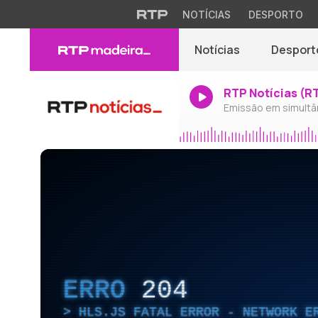
NOTÍCIAS
DESPORTO
Notícias
Desport
RTP Notícias (R
Emissão em simultâ
ERRO
204
HLS.JS FATAL ERROR - NETWORK E