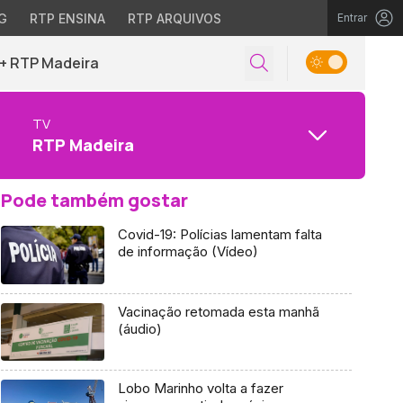
G
RTP ENSINA
RTP ARQUIVOS
Entrar
+ RTP Madeira
TV
RTP Madeira
Pode também gostar
Covid-19: Polícias lamentam falta
de informação (Vídeo)
Vacinação retomada esta manhã
(áudio)
Lobo Marinho volta a fazer