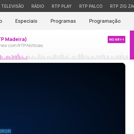
TELEVISÃO
RÁDIO
RTP PLAY
RTP PALCO
RTP ZIG ZA
o
Especiais
Programas
Programação
TP Madeira)
NO AR
neo com RTP Notícias
RROR