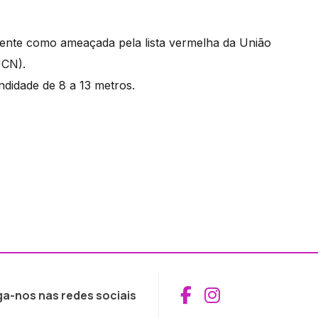
mente como ameaçada pela lista vermelha da União
UCN).
didade de 8 a 13 metros.
Aceder ao Fac
Aceder ao I
ga-nos nas redes sociais