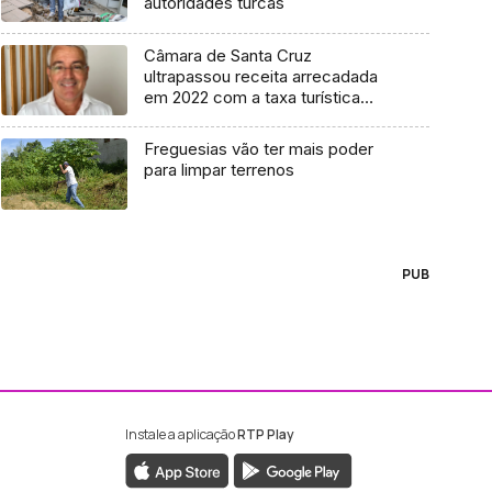
autoridades turcas
Câmara de Santa Cruz
ultrapassou receita arrecadada
em 2022 com a taxa turística
(áudio)
Freguesias vão ter mais poder
para limpar terrenos
PUB
Instale a aplicação
RTP Play
ebook da RTP Madeira
nstagram da RTP Madeira