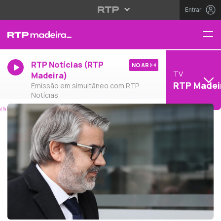
Entrar
RTP Notícias (RTP
NO AR
TV
Madeira)
RTP Madei
Emissão em simultâneo com RTP
Notícias