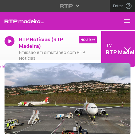
Entrar
RTP Notícias (RTP
NO AR
TV
Madeira)
RTP Madei
Emissão em simultâneo com RTP
Notícias