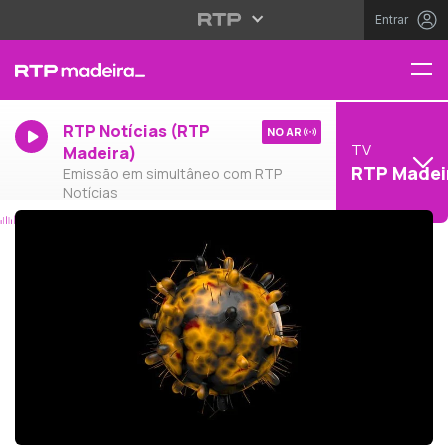
Entrar
RTP Notícias (RTP
NO AR
TV
Madeira)
RTP Madei
Emissão em simultâneo com RTP
Notícias