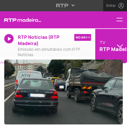
Entrar
RTP Notícias (RTP
NO AR
TV
Madeira)
RTP Madei
Emissão em simultâneo com RTP
Notícias