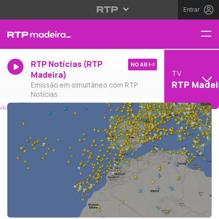
Entrar
RTP Notícias (RTP
NO AR
TV
Madeira)
RTP Madei
Emissão em simultâneo com RTP
Notícias