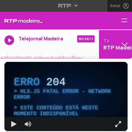
Entrar
Telejornal Madeira
NO AR
TV
RTP Madei
ERRO
204
HLS.JS FATAL ERROR - NETWORK
ERROR
ESTE CONTEÚDO ESTÁ NESTE
MOMENTO INDISPONÍVEL