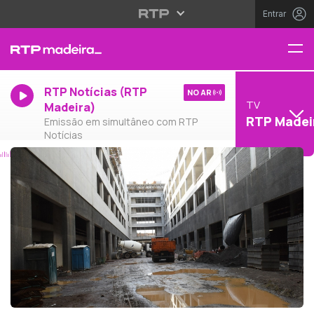
Entrar
RTP Notícias (RTP
NO AR
TV
Madeira)
RTP Madei
Emissão em simultâneo com RTP
Notícias