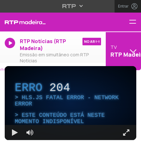
Entrar
RTP Notícias (RTP
NO AR
TV
Madeira)
RTP Madei
Emissão em simultâneo com RTP
Notícias
ERRO
204
HLS.JS FATAL ERROR - NETWORK
ERROR
ESTE CONTEÚDO ESTÁ NESTE
MOMENTO INDISPONÍVEL