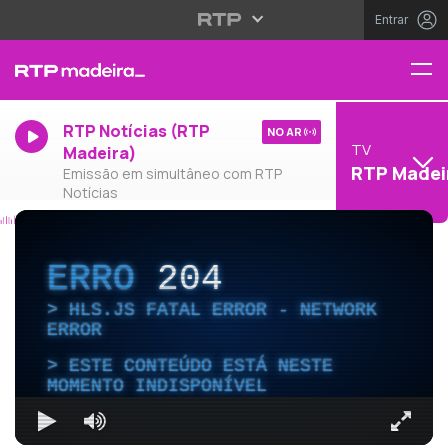
Entrar
RTP Notícias (RTP
NO AR
TV
Madeira)
RTP Madei
Emissão em simultâneo com RTP
Notícias
ERRO
204
HLS.JS FATAL ERROR - NETWORK
ERROR
ESTE CONTEÚDO ESTÁ NESTE
MOMENTO INDISPONÍVEL