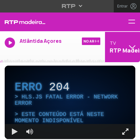
Entrar
Atlântida Açores
NO AR
TV
RTP Madei
ERRO
204
HLS.JS FATAL ERROR - NETWORK
ERROR
ESTE CONTEÚDO ESTÁ NESTE
MOMENTO INDISPONÍVEL