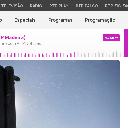
TELEVISÃO
RÁDIO
RTP PLAY
RTP PALCO
RTP ZIG ZA
o
Especiais
Programas
Programação
TP Madeira)
NO AR
neo com RTP Notícias