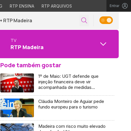
G
RTP ENSINA
RTP ARQUIVOS
Entrar
+ RTP Madeira
TV
RTP Madeira
Pode também gostar
1º de Maio: UGT defende que
injeção financeira deve vir
acompanhada de medidas
sociais
Cláudia Monteiro de Aguiar pede
fundo europeu para o turismo
Madeira com risco muito elevado