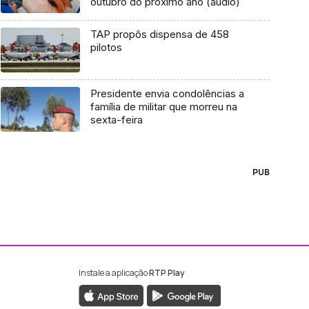
outubro do próximo ano (áudio)
TAP propôs dispensa de 458
pilotos
Presidente envia condolências a
família de militar que morreu na
sexta-feira
PUB
Instale a aplicação
RTP Play
ebook da RTP Madeira
nstagram da RTP Madeira