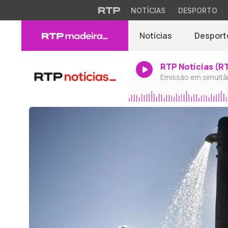
NOTÍCIAS
DESPORTO
Notícias
Desport
RTP Notícias (R
Emissão em simultâ