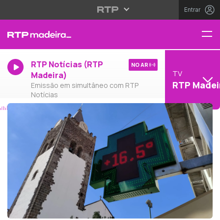
Entrar
RTP Notícias (RTP
NO AR
TV
Madeira)
RTP Madei
Emissão em simultâneo com RTP
Notícias