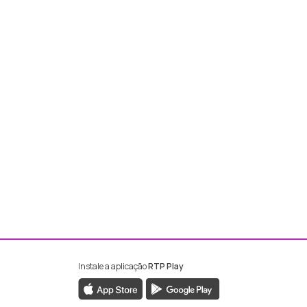
Instale a aplicação
RTP Play
ebook da RTP Madeira
nstagram da RTP Madeira