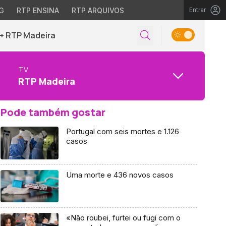
G
RTP ENSINA
RTP ARQUIVOS
Entrar
+ RTP Madeira
TV
RTP Madeira
Pode também gostar
Portugal com seis mortes e 1.126
casos
Uma morte e 436 novos casos
«Não roubei, furtei ou fugi com o