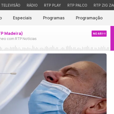
TELEVISÃO
RÁDIO
RTP PLAY
RTP PALCO
RTP ZIG ZA
o
Especiais
Programas
Programação
TP Madeira)
NO AR
neo com RTP Notícias