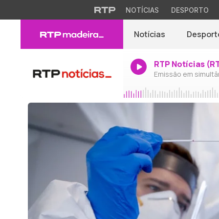
NOTÍCIAS
DESPORTO
Notícias
Desport
RTP Notícias (R
Emissão em simultâ