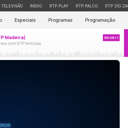
TELEVISÃO
RÁDIO
RTP PLAY
RTP PALCO
RTP ZIG ZA
o
Especiais
Programas
Programação
TP Madeira)
NO AR
neo com RTP Notícias
RROR