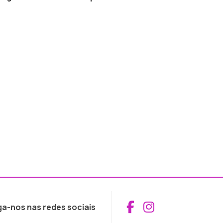
Aceder ao Fac
Aceder ao I
ga-nos nas redes sociais