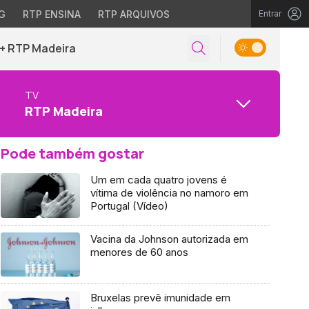
G
RTP ENSINA
RTP ARQUIVOS
Entrar
+ RTP Madeira
TV
RTP Madeira
Pode também gostar
Um em cada quatro jovens é
vítima de violência no namoro em
Portugal (Vídeo)
Vacina da Johnson autorizada em
menores de 60 anos
Bruxelas prevê imunidade em