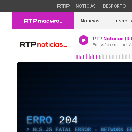
NOTÍCIAS
DESPORTO
Notícias
Desport
RTP Notícias (R
Emissão em simultâ
ERRO
204
HLS.JS FATAL ERROR - NETWORK E