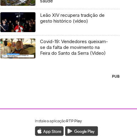
saúde
Leão XIV recupera tradição de
gesto histórico (vídeo)
Covid-19: Vendedores queixam-
se da falta de movimento na
Feira do Santo da Serra (Vídeo)
PUB
Instale a aplicação
RTP Play
ebook da RTP Madeira
nstagram da RTP Madeira